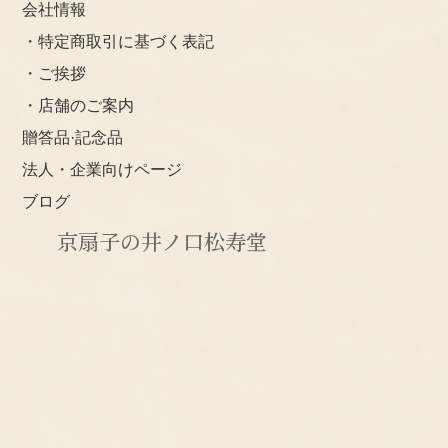
会社情報
・特定商取引に基づく表記
・ご挨拶
・店舗のご案内
贈答品·記念品
法人・企業向けページ
ブログ
京扇子の井ノ口松寿堂
〒603-8845
京都市北区西賀茂角社町115-4
TEL:075-492-6685
E -mail:inoguchi@kyosensu.com
TEL:0754926685
午前９時～午後６時まで受付 (土日も営業)