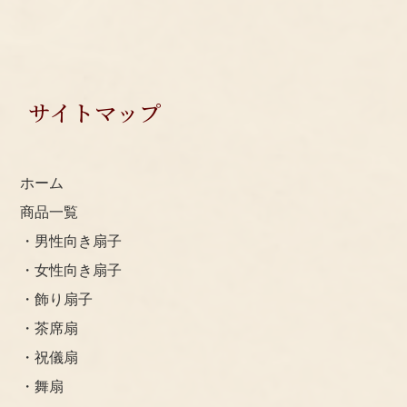
ポスト投函のため、ご不在でも受け取れます。
・ゆうパック/５本ぐらいから
ご不在の場合、不在者票が入ります。→再配達
・ご注文者と違う場所へのお届けも可能です。
サイトマップ
SITEMAP
ホーム
商品一覧
・男性向き扇子
・女性向き扇子
・飾り扇子
・茶席扇
・祝儀扇
・舞扇