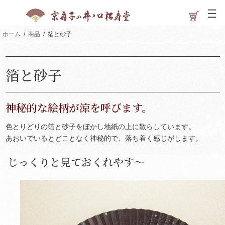
コ
ナ
ン
ビ
テ
ゲ
ン
ー
ホーム
商品
箔と砂子
ツ
シ
へ
ョ
ス
ン
キ
に
箔と砂子
ッ
移
プ
動
神秘的な絵柄が涼を呼びます。
色とりどりの箔と砂子をぼかし地紙の上に散らしています。
あおいでいるとどことなく神秘的で、落ち着く感じがします。
じっくりと見ておくれやす～