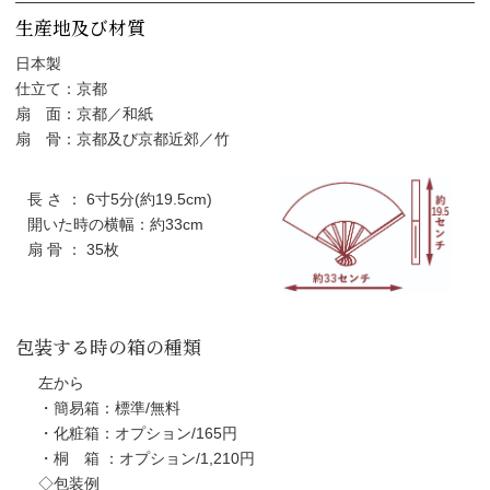
生産地及び材質
日本製
仕立て：京都
扇 面：京都／和紙
扇 骨：京都及び京都近郊／竹
長 さ ： 6寸5分(約19.5cm)
開いた時の横幅：約33cm
扇 骨 ： 35枚
包装する時の箱の種類
左から
・簡易箱：標準/無料
・化粧箱：オプション/165円
・桐 箱 ：オプション/1,210円
◇包装例