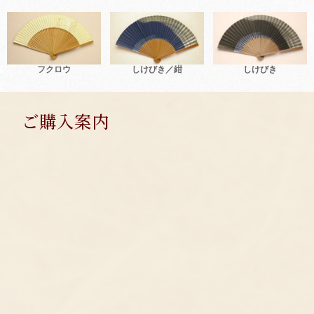
フクロウ
しけびき／紺
しけびき
ご購入案内
SHOPPING GUIDE
お支払い方法
クレジットカード/代金引換/コンビニ払い/郵便振替/銀行振込
送 料
全国一律330円(税込)、7,700円(税込)以上で無料です。
お届け日数
３日～４日でお届けします。
ポストにお届けのため、ご不在でも受け取れます。
配達日の指定も承ります。
郵便局からの配達
・ゆうパケット(追跡サービスあり)/５本ぐらいまで