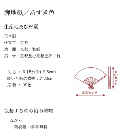
漉地紙／あずき色
生産地及び材質
日本製
仕立て：京都
扇 面：京都／和紙
扇 骨：京都及び京都近郊／竹
長 さ ： 6寸5分(約19.5cm)
開いた時の横幅：約33cm
扇 骨 ： 35枚
包装する時の箱の種類
左から
・簡易箱：標準/無料