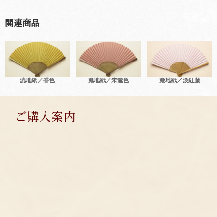
関連商品
漉地紙／香色
漉地紙／朱鷺色
漉地紙／淡紅藤
ご購入案内
SHOPPING GUIDE
お支払い方法
クレジットカード/代金引換/コンビニ払い/郵便振替/銀行振込
送 料
全国一律330円(税込)、7,700円(税込)以上で無料です。
お届け日数
３日～４日でお届けします。
ポストにお届けのため、ご不在でも受け取れます。