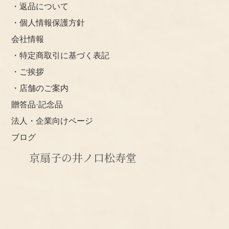
・返品について
・個人情報保護方針
会社情報
・特定商取引に基づく表記
・ご挨拶
・店舗のご案内
贈答品·記念品
法人・企業向けページ
ブログ
京扇子の井ノ口松寿堂
〒603-8845
京都市北区西賀茂角社町115-4
TEL:075-492-6685
E -mail:inoguchi@kyosensu.com