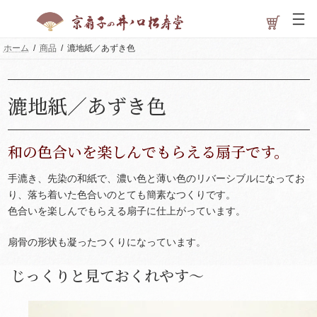
コ
ナ
ン
ビ
テ
ゲ
ン
ー
ホーム
商品
漉地紙／あずき色
ツ
シ
へ
ョ
ス
ン
キ
に
漉地紙／あずき色
ッ
移
プ
動
和の色合いを楽しんでもらえる扇子です。
手漉き、先染の和紙で、濃い色と薄い色のリバーシブルになってお
り、落ち着いた色合いのとても簡素なつくりです。
色合いを楽しんでもらえる扇子に仕上がっています。
扇骨の形状も凝ったつくりになっています。
じっくりと見ておくれやす～