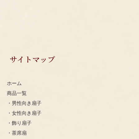
配達日の指定も承ります。
郵便局からの配達
・ゆうパケット(追跡サービスあり)/５本ぐらいまで
ポスト投函のため、ご不在でも受け取れます。
・ゆうパック/５本ぐらいから
ご不在の場合、不在者票が入ります。→再配達
・ご注文者と違う場所へのお届けも可能です。
サイトマップ
SITEMAP
ホーム
商品一覧
・男性向き扇子
・女性向き扇子
・飾り扇子
・茶席扇